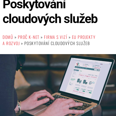
Poskytování
cloudových služeb
DOMŮ
»
PROČ K-NET
»
FIRMA S VIZÍ
»
EU PROJEKTY
A ROZVOJ
»
POSKYTOVÁNÍ CLOUDOVÝCH SLUŽEB