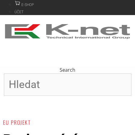
Přeskočit
E-SHOP
na
ÚČET
obsah
Search
EU PROJEKT