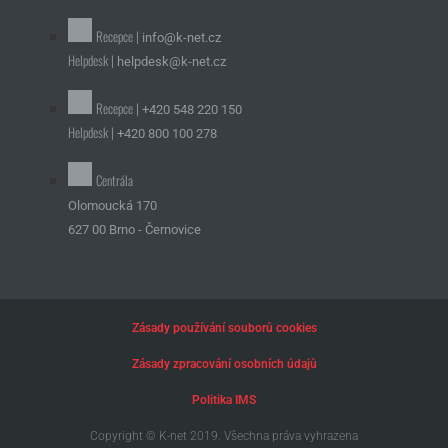
Recepce |
info@k-net.cz
Helpdesk |
helpdesk@k-net.cz
Recepce |
+420 548 220 150
Helpdesk |
+420 800 100 278
Centrála
Olomoucká 170
627 00 Brno - Černovice
Zásady používání souborů cookies
Zásady zpracování osobních údajů
Politika IMS
Copyright © K-net 2019. Všechna práva vyhrazena