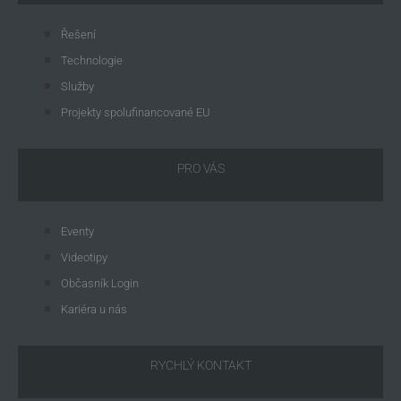
Řešení
Technologie
Služby
Projekty spolufinancované EU
PRO VÁS
Eventy
Videotipy
Občasník Login
Kariéra u nás
RYCHLÝ KONTAKT