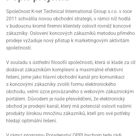
Společnost K-net Technical International Group s.r.o. v roce
2011 schválila novou obchodní strategii, v rámci níž hodlá
v budoucnu kromě firemní klientely oslovit rovněž koncové
zákazníky. Oslovení koncových zákazníků metodou přímého
prodeje vyžaduje nový přístup k marketingovým aktivitám
společnosti.
V souladu s ústřední filosofií společnosti, která si klade za cíl
dodávat zákazníkům komplexní a maximálně efektivní
řešení, jsme jako hlavní obchodní kanál pro komunikaci
s koncovými zákazníky zvolili formu elektronického
obchodu, velmi úzce provázaného s webovým zákaznickým
portálem. Důvodem je naše přesvědčení, že elektronický
obchod je prodejní kanál, který má potenciál oslovit našimi
produkty širokou množinu zákazníků, kteří pro své potřeby
hledají optimální řešení.
V rámci programu Poradenství OPPI bychom tedy rádi