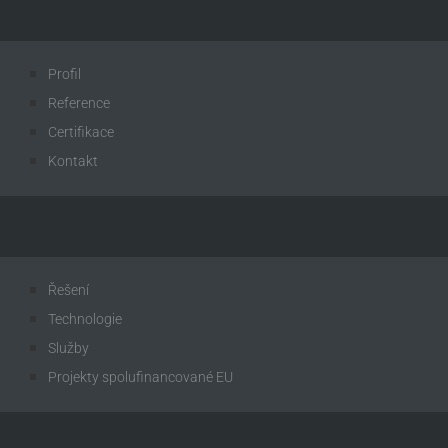
Profil
Reference
Certifikace
Kontakt
Řešení
Technologie
Služby
Projekty spolufinancované EU