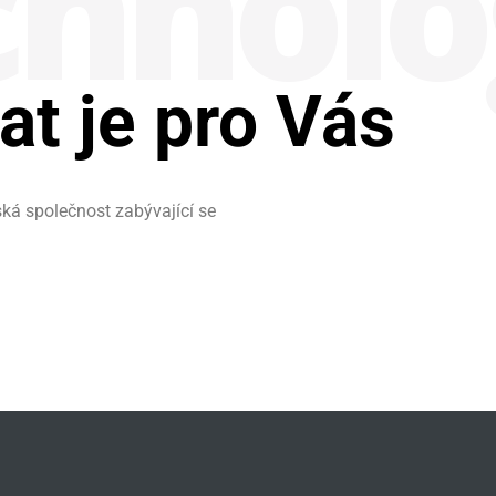
hno­lo
at je pro Vás
ská společnost zabývající se