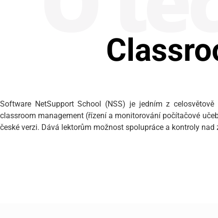
O tec
Classr
Software NetSupport School (NSS) je jedním z celosvětově 
classroom management (řízení a monitorování počítačové učebny
české verzi. Dává lektorům možnost spolupráce a kontroly nad 