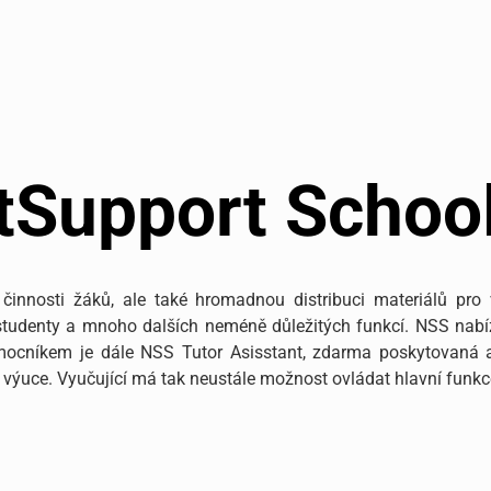
tSupport Schoo
 činnosti žáků, ale také hromadnou distribuci materiálů pro
 studenty a mnoho dalších neméně důležitých funkcí. NSS nab
mocníkem je dále NSS Tutor Asisstant, zdarma poskytovaná apl
ři výuce. Vyučující má tak neustále možnost ovládat hlavní funk