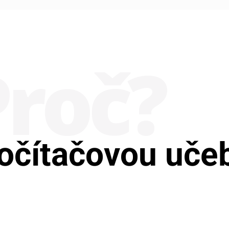
Proč?
 počítačovou uč