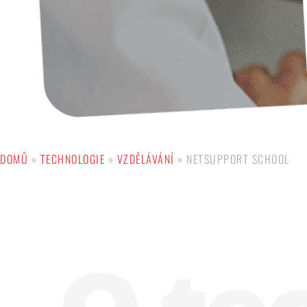
DOMŮ
»
TECHNOLOGIE
»
VZDĚLÁVÁNÍ
»
NETSUPPORT SCHOOL