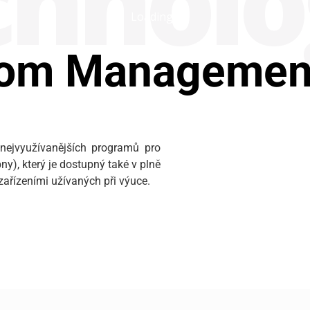
hno­lo
Loading...
oom Managemen
nejvyužívanějších programů pro
), který je dostupný také v plně
zařízeními užívaných při výuce.