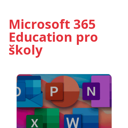
Microsoft 365
Education pro
školy