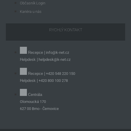
Občasník Login
Kariéra u nás
RYCHLÝ KONTAKT
Recepce |
info@k-net.cz
Helpdesk |
helpdesk@k-net.cz
Recepce |
+420 548 220 150
Helpdesk |
+420 800 100 278
Centrála
Olomoucká 170
627 00 Brno - Černovice