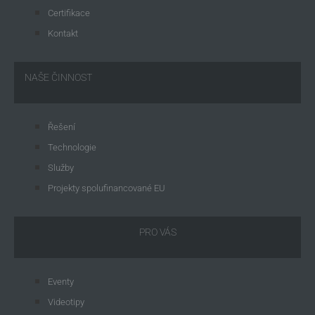
Certifikace
Kontakt
NAŠE ČINNOST
Řešení
Technologie
Služby
Projekty spolufinancované EU
PRO VÁS
Eventy
Videotipy