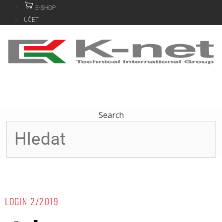
Přeskočit
E-SHOP
na
ÚČET
obsah
Search
LOGIN 2/2019