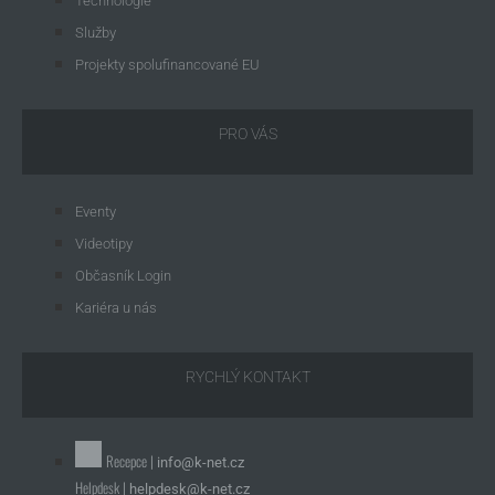
Technologie
Služby
Projekty spolufinancované EU
PRO VÁS
Eventy
Videotipy
Občasník Login
Kariéra u nás
RYCHLÝ KONTAKT
Recepce |
info@k-net.cz
Helpdesk |
helpdesk@k-net.cz