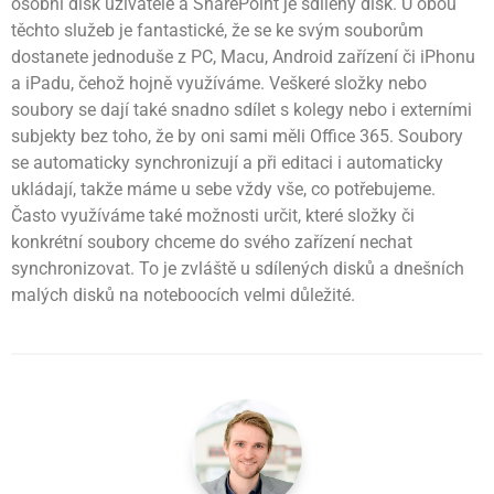
osobní disk uživatele a SharePoint je sdílený disk. U obou
těchto služeb je fantastické, že se ke svým souborům
dostanete jednoduše z PC, Macu, Android zařízení či iPhonu
a iPadu, čehož hojně využíváme. Veškeré složky nebo
soubory se dají také snadno sdílet s kolegy nebo i externími
subjekty bez toho, že by oni sami měli Office 365. Soubory
se automaticky synchronizují a při editaci i automaticky
ukládají, takže máme u sebe vždy vše, co potřebujeme.
Často využíváme také možnosti určit, které složky či
konkrétní soubory chceme do svého zařízení nechat
synchronizovat. To je zvláště u sdílených disků a dnešních
malých disků na noteboocích velmi důležité.