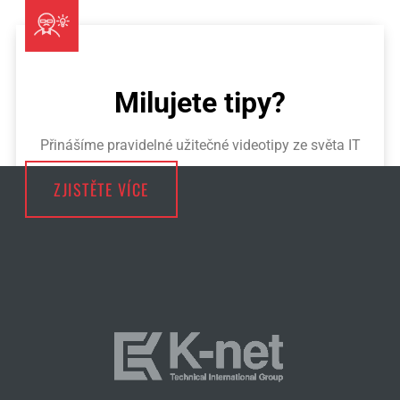
Milujete tipy?
Přinášíme pravidelné užitečné videotipy ze světa IT
ZJISTĚTE VÍCE