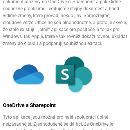
dokument uložený na OneDrive či Sharepoint a pak klidně
souběžně prohlížíme i editujeme stejný dokument a hned
vidíme změny, které provádí někdo jiný. Samozřejmě,
cloudové verze Office nejsou plnohodnotné, a proto je skvělé,
že stále existují i „plné“ aplikace pro počítače, a to jak pro
Windows, tak Apple, které však rovněž dokáží rovnou ukládat
změny do cloudu a podporují souběžnou editaci.
OneDrive a Sharepoint
Tyto aplikace jsou možná pro naši spolupráci úplně
nejzásadnější. Zjednodušeně se dá říct, že OneDrive je