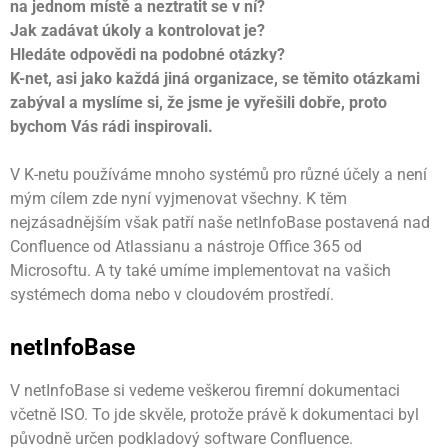
na jednom místě a neztratit se v ní?
Jak zadávat úkoly a kontrolovat je?
Hledáte odpovědi na podobné otázky?
K-net, asi jako každá jiná organizace, se těmito otázkami
zabýval a myslíme si, že jsme je vyřešili dobře, proto
bychom Vás rádi inspirovali.
V K-netu používáme mnoho systémů pro různé účely a není
mým cílem zde nyní vyjmenovat všechny. K těm
nejzásadnějším však patří naše netInfoBase postavená nad
Confluence od Atlassianu a nástroje Office 365 od
Microsoftu. A ty také umíme implementovat na vašich
systémech doma nebo v cloudovém prostředí.
netInfoBase
V netInfoBase si vedeme veškerou firemní dokumentaci
včetně ISO. To jde skvěle, protože právě k dokumentaci byl
původně určen podkladový software Confluence.