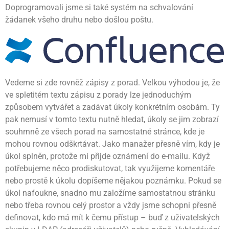
Doprogramovali jsme si také systém na schvalování
žádanek všeho druhu nebo došlou poštu.
Vedeme si zde rovněž zápisy z porad. Velkou výhodou je, že
ve spletitém textu zápisu z porady lze jednoduchým
způsobem vytvářet a zadávat úkoly konkrétním osobám. Ty
pak nemusí v tomto textu nutně hledat, úkoly se jim zobrazí
souhrnně ze všech porad na samostatné stránce, kde je
mohou rovnou odškrtávat. Jako manažer přesně vím, kdy je
úkol splněn, protože mi přijde oznámení do e-mailu. Když
potřebujeme něco prodiskutovat, tak využijeme komentáře
nebo prostě k úkolu dopíšeme nějakou poznámku. Pokud se
úkol nafoukne, snadno mu založíme samostatnou stránku
nebo třeba rovnou celý prostor a vždy jsme schopni přesně
definovat, kdo má mít k čemu přístup – buď z uživatelských