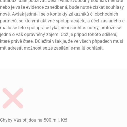
databázi dále používat. Jestli však svobodný souhlas nemáte
nebo je vaše evidence zanedbaná, bude nutné získat souhlasy
nové. Avšak jedná-li se o kontakty zákazníků či obchodních
partnerů, se kterými aktivně spolupracujete, a účel zaslaného e-
mailu se této spolupráce týká, není souhlas nutný, protože se
jedná o váš oprávněný zájem. Což je případ tohoto sdělení,
které právě čtete. Důležité však je, že ve všech případech musí
mít adresát možnost se ze zasílání e-mailů odhlásit.
Chyby Vás přijdou na 500 mil. Kč!