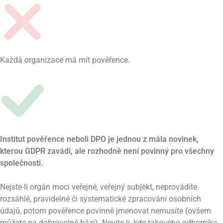
Každá organizace má mít pověřence.
Institut pověřence neboli DPO je jednou z mála novinek,
kterou GDPR zavádí, ale rozhodně není povinný pro všechny
společnosti.
Nejste-li orgán moci veřejné, veřejný subjekt, neprovádíte
rozsáhlé, pravidelné či systematické zpracování osobních
údajů, potom pověřence povinně jmenovat nemusíte (ovšem
můžete na dobrovolné bázi). Nevíte-li, kde takového odborníka