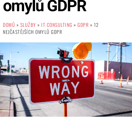
omylů GDPR
DOMŮ
»
SLUŽBY
»
IT CONSULTING
»
GDPR
»
12
NEJČASTĚJŠÍCH OMYLŮ GDPR