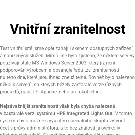
Vnitřní zranitelnost
Test vnitřní sítě jsme opět zahájili skenem dostupných zařízení
a nabízených služeb. Mimo jiné bylo zjištěno, že některé servery
používají stále MS Windows Server 2003, který již není
podporován výrobcem a obsahuje řadu tzv. zranitelností
nultého dne, které jsou ihned zneužitelné. Rovněž bylo nalezeno
několik serverů, na kterých běžely zastaralé verze různých
produktů, např. IIS, Apache, nebo protokol telnet.
Nejzávažnější zranitelností však byla chyba nalezená
v zastaralé verzi systému HPE Integreted Lights Out.
V tomto
systému bylo možné s využitím speciálního skriptu vytvořit
účet s právy administrátora, a to bez znalosti jakýchkoliv