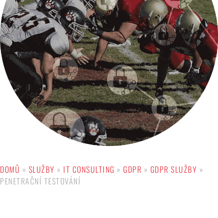
DOMŮ
»
SLUŽBY
»
IT CONSULTING
»
GDPR
»
GDPR SLUŽBY
»
PENETRAČNÍ TESTOVÁNÍ