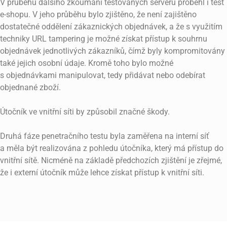
V průběhu dalšího zkoumání testovaných serverů proběhl i test
e-shopu. V jeho průběhu bylo zjištěno, že není zajištěno
dostatečné oddělení zákaznických objednávek, a že s využitím
techniky URL tampering je možné získat přístup k souhrnu
objednávek jednotlivých zákazníků, čímž byly kompromitovány
také jejich osobní údaje. Kromě toho bylo možné
s objednávkami manipulovat, tedy přidávat nebo odebírat
objednané zboží.
Útočník ve vnitřní síti by způsobil značné škody.
Druhá fáze penetračního testu byla zaměřena na interní síť
a měla být realizována z pohledu útočníka, který má přístup do
vnitřní sítě. Nicméně na základě předchozích zjištění je zřejmé,
že i externí útočník může lehce získat přístup k vnitřní síti.