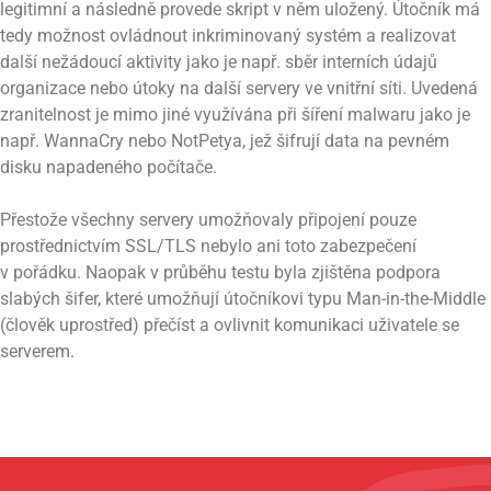
legitimní a následně provede skript v něm uložený. Útočník má
tedy možnost ovládnout inkriminovaný systém a realizovat
další nežádoucí aktivity jako je např. sběr interních údajů
organizace nebo útoky na další servery ve vnitřní síti. Uvedená
zranitelnost je mimo jiné využívána při šíření malwaru jako je
např. WannaCry nebo NotPetya, jež šifrují data na pevném
disku napadeného počítače.
Přestože všechny servery umožňovaly připojení pouze
prostřednictvím SSL/TLS nebylo ani toto zabezpečení
v pořádku. Naopak v průběhu testu byla zjištěna podpora
slabých šifer, které umožňují útočníkovi typu Man-in-the-Middle
(člověk uprostřed) přečíst a ovlivnit komunikaci uživatele se
serverem.