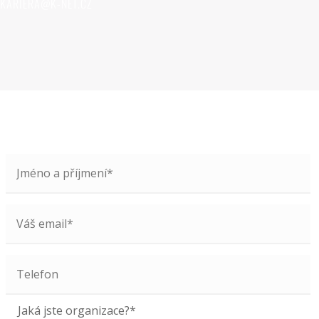
KARIERA@K-NET.CZ
Jaká jste organizace?*