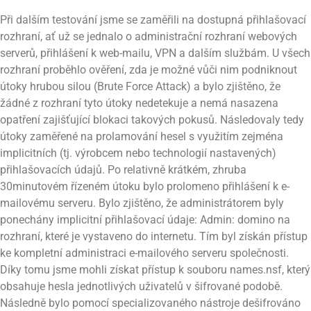
Při dalším testování jsme se zaměřili na dostupná přihlašovací
rozhraní, ať už se jednalo o administrační rozhraní webových
serverů, přihlášení k web-mailu, VPN a dalším službám. U všech
rozhraní proběhlo ověření, zda je možné vůči nim podniknout
útoky hrubou silou (Brute Force Attack) a bylo zjištěno, že
žádné z rozhraní tyto útoky nedetekuje a nemá nasazena
opatření zajišťující blokaci takových pokusů. Následovaly tedy
útoky zaměřené na prolamování hesel s využitím zejména
implicitních (tj. výrobcem nebo technologií nastavených)
přihlašovacích údajů. Po relativně krátkém, zhruba
30minutovém řízeném útoku bylo prolomeno přihlášení k e-
mailovému serveru. Bylo zjištěno, že administrátorem byly
ponechány implicitní přihlašovací údaje: Admin: domino na
rozhraní, které je vystaveno do internetu. Tím byl získán přístup
ke kompletní administraci e-mailového serveru společnosti.
Díky tomu jsme mohli získat přístup k souboru names.nsf, který
obsahuje hesla jednotlivých uživatelů v šifrované podobě.
Následně bylo pomocí specializovaného nástroje dešifrováno