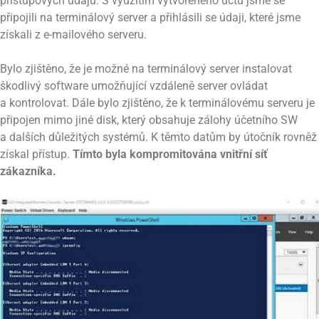
přístupových údajů. S využitím vytvořeného účtu jsme se
připojili na terminálový server a přihlásili se údaji, které jsme
získali z e-mailového serveru.
Bylo zjištěno, že je možné na terminálový server instalovat
škodlivý software umožňující vzdáleně server ovládat
a kontrolovat. Dále bylo zjištěno, že k terminálovému serveru je
připojen mimo jiné disk, který obsahuje zálohy účetního SW
a dalších důležitých systémů. K těmto datům by útočník rovněž
získal přístup.
Tímto byla kompromitována vnitřní síť
zákazníka.