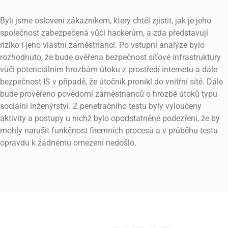
Byli jsme osloveni zákazníkem, který chtěl zjistit, jak je jeho
společnost zabezpečená vůči hackerům, a zda představují
riziko i jeho vlastní zaměstnanci. Po vstupní analýze bylo
rozhodnuto, že bude ověřena bezpečnost síťové infrastruktury
vůči potenciálním hrozbám útoku z prostředí internetu a dále
bezpečnost IS v případě, že útočník pronikl do vnitřní sítě. Dále
bude prověřeno povědomí zaměstnanců o hrozbě útoků typu
sociální inženýrství. Z penetračního testu byly vyloučeny
aktivity a postupy u nichž bylo opodstatněné podezření, že by
mohly narušit funkčnost firemních procesů a v průběhu testu
opravdu k žádnému omezení nedošlo.