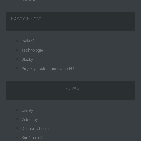
NAŠE ČINNOST
Řešení
Technologie
Služby
Projekty spolufinancované EU
PRO VÁS
Eventy
Videotipy
Občasník Login
Kariéra u nás