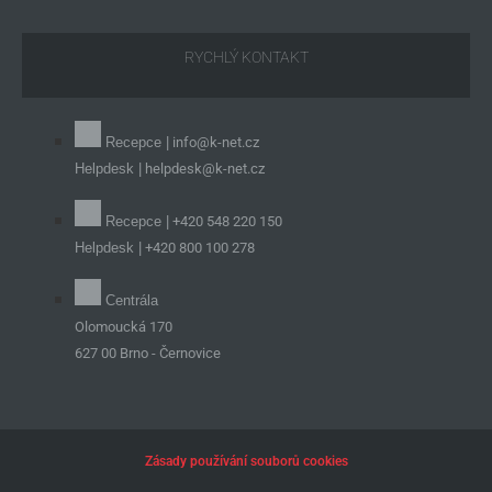
RYCHLÝ KONTAKT
Recepce |
info@k-net.cz
Helpdesk |
helpdesk@k-net.cz
Recepce |
+420 548 220 150
Helpdesk |
+420 800 100 278
Centrála
Olomoucká 170
627 00 Brno - Černovice
Zásady používání souborů cookies